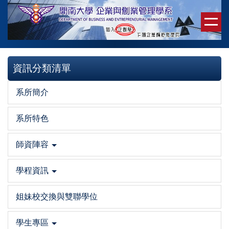
跳
到
主
要
內
資訊分類清單
容
區
系所簡介
系所特色
師資陣容
學程資訊
姐妹校交換與雙聯學位
學生專區